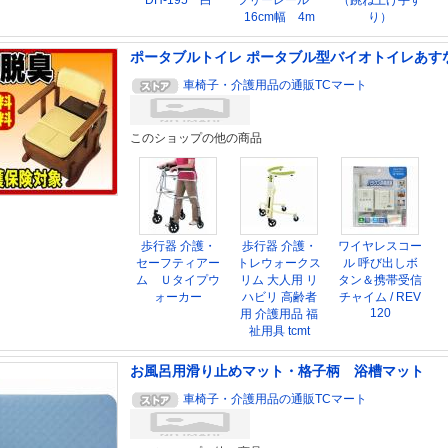
DH-195 白
フリーレール
（跳ね上げ手す
16cm幅 4m
り）
ポータブルトイレ ポータブル型バイオトイレあす
車椅子・介護用品の通販TCマート
このショップの他の商品
歩行器 介護・
歩行器 介護・
ワイヤレスコー
セーフティアー
トレウォークス
ル 呼び出しボ
ム Ｕタイプウ
リム 大人用 リ
タン＆携帯受信
ォーカー
ハビリ 高齢者
チャイム / REV
120
用 介護用品 福
祉用具 tcmt
お風呂用滑り止めマット・格子柄 浴槽マット
車椅子・介護用品の通販TCマート