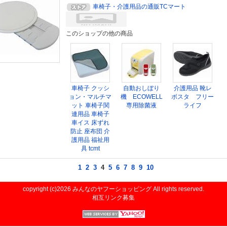
車椅子・介護用品の通販TCマート
このショップの他の商品
車椅子 クッシ
自動おしぼり
介護用品 靴レ
ョン・マルチマ
機 ECOWELL
ボスタ フリー
ット 車椅子関
専用除菌液
ライフ
連用品 車椅子
車イス 床ずれ
防止 座布団 介
護用品 福祉用
具 tcmt
1
2
3
4
5
6
7
8
9
10
copyright (c)2026
みんなのヤフーショッピング
All rights reserved.
相互リンク募集