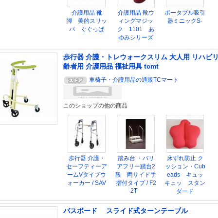
介護用品 靴
介護用品 靴ウ
ポータブル吸引
脚 美的スリッ
ィングマジッ
器ミニックS-
パ ぐぐっぱ
ク 1101 あ
ゆみシリーズ
歩行器 介護・トレウォークスリム 大人用 リハビリ
齢者用 介護用品 福祉用具 tcmt
車椅子・介護用品の通販TCマート
このショップの他の商品
歩行器 介護・
踏み台 ・バリ
床ずれ防止 ク
セーフティーア
アフリー踏台2
ッション・Cub
ームVタイプウ
段 両サイド手
eads キュッ
ォーカー / SAV
摺付タイプ / F2
キュッ スタン
-2T
ダード
バスボード スライド式ターンテーブル