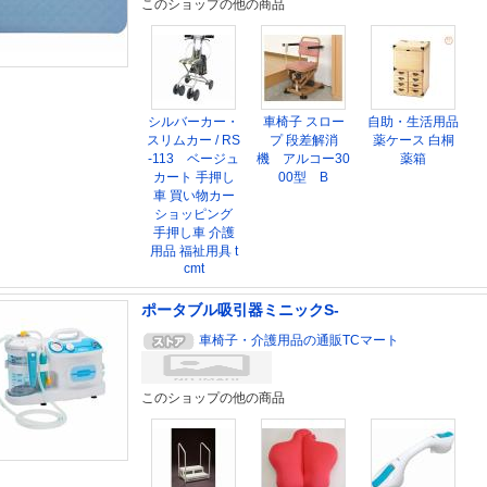
このショップの他の商品
シルバーカー・
車椅子 スロー
自助・生活用品
スリムカー / RS
プ 段差解消
薬ケース 白桐
-113 ベージュ
機 アルコー30
薬箱
カート 手押し
00型 B
車 買い物カー
ショッピング
手押し車 介護
用品 福祉用具 t
cmt
ポータブル吸引器ミニックS-
車椅子・介護用品の通販TCマート
このショップの他の商品