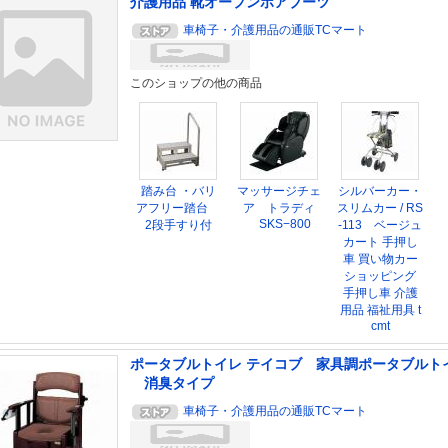
介護用品 靴オープンボアブーツ
車椅子・介護用品の通販TCマート
このショップの他の商品
踏み台 ・バリ
マッサージチェ
シルバーカー・
アフリー踏台
ア トラディ
スリムカー / RS
SKS−800
2段手すり付
-113 ベージュ
カート 手押し
車 買い物カー
ショッピング
手押し車 介護
用品 福祉用具 t
cmt
ポータブルトイレ テイコブ 家具調ポータブルト
消臭タイプ
車椅子・介護用品の通販TCマート