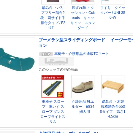
踏み台 ・バリ
床ずれ防止 ク
手すり クイッ
アフリー踏台2
ッション・Cub
クバー / UNI-35
0-W
段 両サイド手
eads キュッ
摺付タイプ / F2
キュッ スタン
-2T
ダード
ブーメラン型スライディングボード イージーモ
ョン
車椅子・介護用品の通販TCマート
このショップの他の商品
車椅子 スロー
介護用品 靴エ
踏み台 ・木製
プ 車いす ス
ルダー E834
規格踏み台553
ロープ ダンス
婦人用
0タイプ 高さ1
4.5cm
ロープライトス
リム