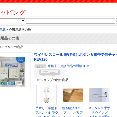
ッピング
用品
> 介護用品その他
護用品その他
カテゴリーの商品
ワイヤレスコール 呼び出しボタン＆携帯受信チャイ
REV120
車椅子・介護用品の通販TCマート
このショップの他の商品
手すり 吸盤ド
段差解消スロー
ステンレス手す
アハンドル / KQ
プ・・ バリア
り ウイング