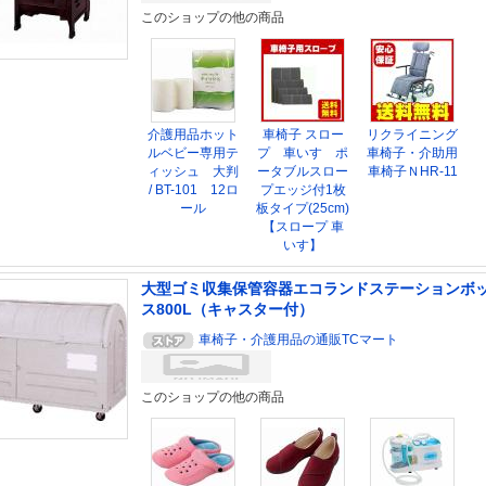
このショップの他の商品
介護用品ホット
車椅子 スロー
リクライニング
ルベビー専用テ
プ 車いす ポ
車椅子・介助用
ィッシュ 大判
ータブルスロー
車椅子ＮHR-11
/ BT-101 12ロ
プエッジ付1枚
ール
板タイプ(25cm)
【スロープ 車
いす】
大型ゴミ収集保管容器エコランドステーションボ
ス800L（キャスター付）
車椅子・介護用品の通販TCマート
このショップの他の商品