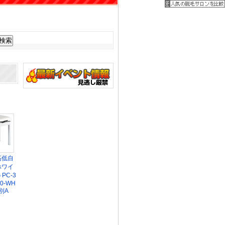
高低自
ホワイ
 PC-3
00-WH
別A