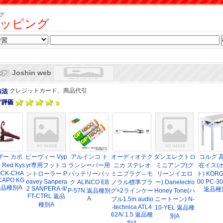
グ
ッピング
Joshin web
クレジットカード、商品代引
ザー カポ
ピーヴィー Vyp
アルインコ ト
オーディオテク
ダンエレクトロ
コルグ 
Red Kys
yr専用フットコ
ランシーバー用
ニカ ステレオ
ミニアンプ(グ
在イス(
UICK-CHA
ントローラー P
バッテリーパッ
ミニプラグ⇔モ
リーンイエロ
ト) KORG
CAPO KG
eavey Sanpera
00 PC-3
ク ALINCO EB
ノラル標準プラ
ー) Danelectro
返品種別A
2 SANPERA-II/
返品種
P-57N 返品種別
グ×2ラインケー
Honey Tone(ハ
FT-CTRL 返品
A
ブル1.5m audio
ニートーン) N-
種別A
-technica ATL4
10-YEL 返品種
62A/ 1.5 返品種
別A