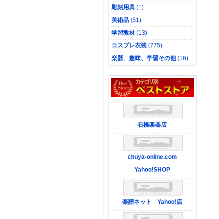
彫刻用具
(1)
美術品
(51)
学習教材
(13)
コスプレ衣装
(775)
楽器、趣味、学習その他
(16)
石橋楽器店
chuya-online.com
Yahoo!SHOP
楽譜ネット Yahoo!店