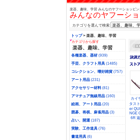
楽器、趣味、学習 みんなのヤフーショッピン
みんなのヤフーショ
カテゴリを選んで検索
トップ
> 楽器、趣味、学習
カテゴリから探す
楽器、趣味、学習
各種楽器、器材
(939)
手芸、クラフト用具
(1485)
コレクション、嗜好雑貨
(757)
アート用品
(231)
アクセサリー材料
(81)
アマチュア無線用品
(160)
カイ
タスト 
絵画、アート用品
(20)
er Q
囲碁、将棋、麻雀用品
(3)
NGE 
6R 
占い、開運
(187)
実験、工作道具
(76)
書道用具
(6)